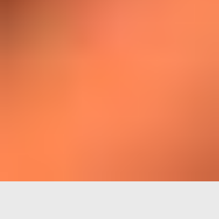
Schon frühzeitig erkannten die Innungen, dass die solide
Ausbildung des Berufsnachwuchses eine Möglichkeit ist, langfristig
den Berufsstand zu sichern. In den Innungssatzungen unseres