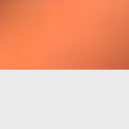
ELEGANT UND ZEITLOS –
GEBÄUDE
GESTALTEN MIT METALLEN
Bereits seit
Jahrhunderten
wird Metall im
Hausbau
eingesetzt und